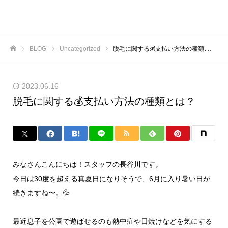
BLOG
Uncategorized
脱毛に関する💰支払い方法の種類とは？
ホーム
2023.06.16
脱毛に関する💰支払い方法の種類とは？
みなさんこんにちは！スタッフの長谷川です。
今日は30度を超える真夏日になりそうで、6月に入り暑い日が
続きますね〜。💦
最近息子を公園で遊ばせるのも熱中症や日焼けなどを気にする