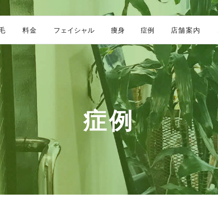
毛
料金
フェイシャル
痩身
症例
店舗案内
症例