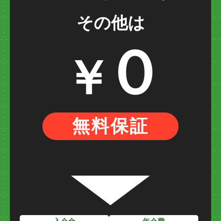
￥7,980
両膝上
その他は
￥7,980
両膝下
０
￥
￥2,400
両足の甲
￥1,900
両足の指
無料保証