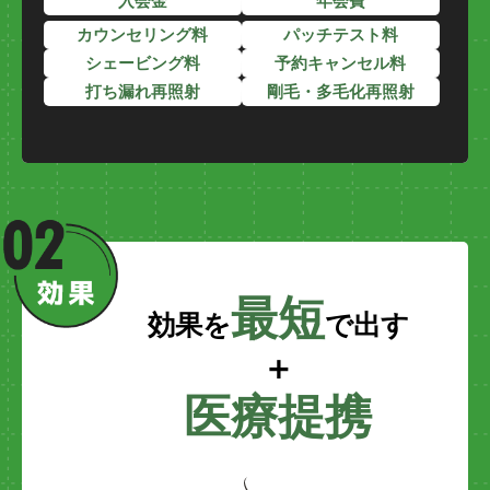
入会金
年会費
カウンセリング料
パッチテスト料
予約キャンセル料
シェービング料
剛毛・多毛化再照射
打ち漏れ再照射
料金の詳細
最短
効果を
で出す
＋
医療提携