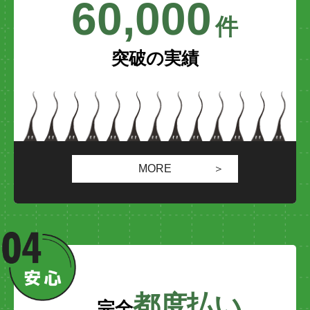
60,000
件
突破の実績
MORE
都度払い
完全