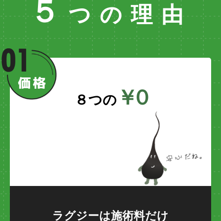
５
つの理由
￥4,900
背中下
￥7,800
臀部
￥4,900
肩
￥０
￥6,800
両肘上
８つの
￥6,800
両肘下
￥2,100
両手の甲
￥1,900
両手の指
￥2,800
両脇
ラグジーは施術料だけ