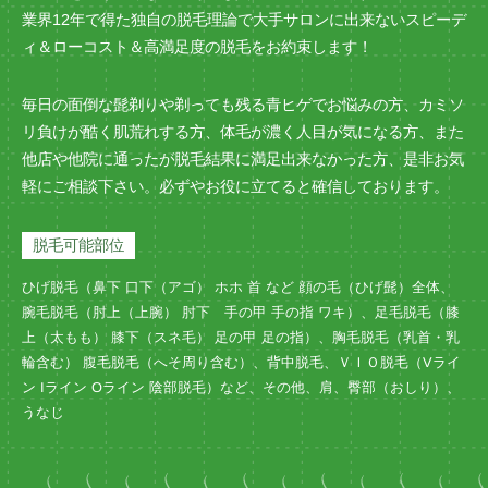
業界12年で得た独自の脱毛理論で大手サロンに出来ないスピーデ
ィ＆ローコスト＆高満足度の脱毛をお約束します！
毎日の面倒な髭剃りや剃っても残る青ヒゲでお悩みの方、カミソ
リ負けが酷く肌荒れする方、体毛が濃く人目が気になる方、また
他店や他院に通ったが脱毛結果に満足出来なかった方、是非お気
軽にご相談下さい。必ずやお役に立てると確信しております。
脱毛可能部位
ひげ脱毛（鼻下 口下（アゴ） ホホ 首 など 顔の毛（ひげ髭）全体、
腕毛脱毛（肘上（上腕） 肘下 手の甲 手の指 ワキ）、足毛脱毛（膝
上（太もも） 膝下（スネ毛） 足の甲 足の指）、胸毛脱毛（乳首・乳
輪含む） 腹毛脱毛（へそ周り含む）、背中脱毛、ＶＩＯ脱毛（Vライ
ン Iライン Oライン 陰部脱毛）など、その他、肩、臀部（おしり）、
うなじ