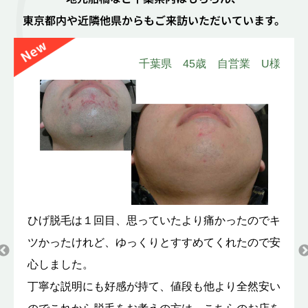
東京都内や近隣他県からも
ご来訪いただいています。
千葉県 45歳 自営業 U様
様
す
ひげ脱毛は１回目、思っていたより痛かったのでキ
う
ツかったけれど、ゆっくりとすすめてくれたので安
心しました。
丁寧な説明にも好感が持て、値段も他より全然安い