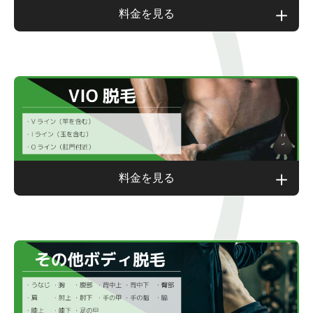
料金を見る
￥980
鼻下
（口角含）
￥1,980
口下
料金を見る
￥1,980
両ほほ
￥1,980
両もみあげ
￥3,150
首回り
￥7,800
V ライン
(竿を含む)