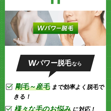
W
パワー脱毛
なら
剛毛～産毛
まで効率よく脱毛で
きる！
様々な毛のお悩み
に対応！