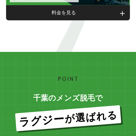
キャンペーン価格
ひげ全体
￥5,800
￥7,800
I ライン
(玉を含む)
料金を見る
￥9,800
O ライン
￥3,150
うなじ
POINT
￥6,800
胸（乳首含）
千葉のメンズ脱毛で
料金の詳細
￥6,800
腹部
が選ばれる
ラグジー
料金の詳細
￥4,900
背中上