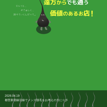
2026.08.5
2026.04.19
2025.03.7
2025.02.7
2024.11.13
メンズ脱毛を始めるならラグジーがベストなワケとは！？
都営新宿線沿線でメンズ脱毛をお考えの方に☆彡
夏までにきれいにしよう♪男のVIO脱毛☆彡
「顔の若見え」の為に
乾燥は内側からもケアしましょう♪