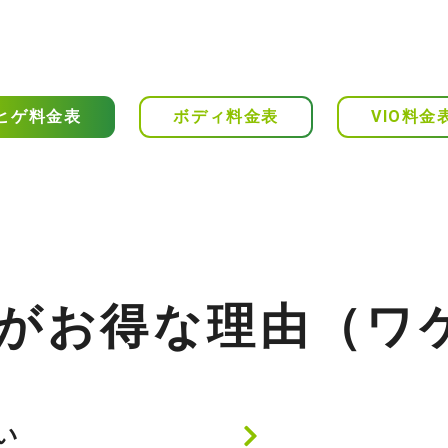
ヒゲ
料金表
ボディ
料金表
VIO
料金
がお得な理由（ワ
い