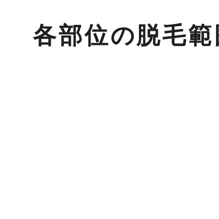
各
部
位
の
脱
毛
範