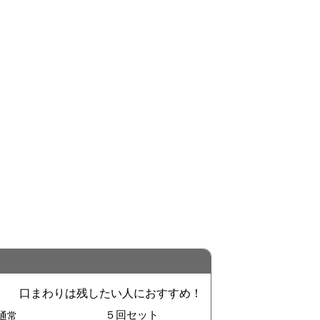
¥3,570
×5回
¥5,670
×5回
¥10,764
×5回
6回目以降は￥9,196