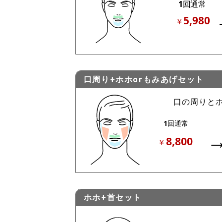
口周り+ホホorもみあげセット
ホホ+首セット