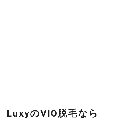
L
u
x
y
の
V
I
O
脱
毛
な
ら