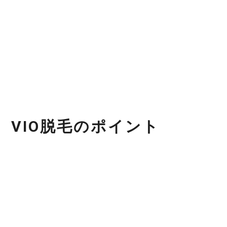
V
I
O
脱
毛
の
ポ
イ
ン
ト