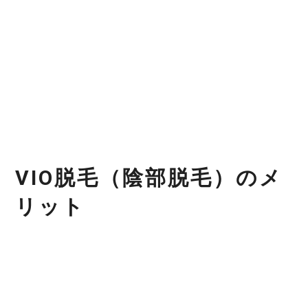
初回トライアル￥7800（V/I各）￥9800（Oライン）
4回セット￥11450（V/I各） VIOセット￥33000など
料金詳細
V
I
O
脱
毛
（
陰
部
脱
毛
）
の
メ
リ
ッ
ト