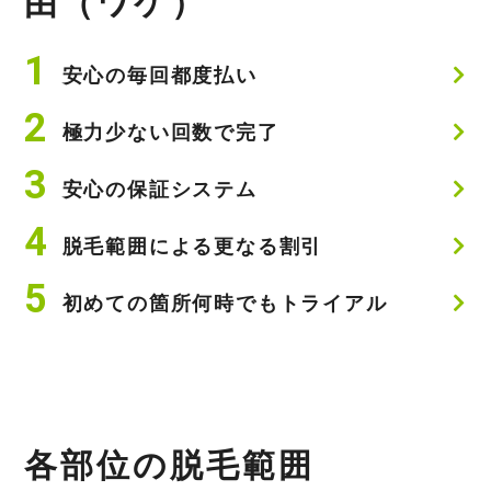
由（ワケ）
安心の毎回都度払い
極力少ない回数で完了
安心の保証システム
脱毛範囲による更なる割引
初めての箇所何時でもトライアル
各
部
位
の
脱
毛
範
囲