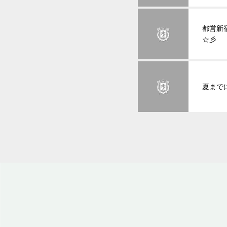
都営新
☆彡
夏まで