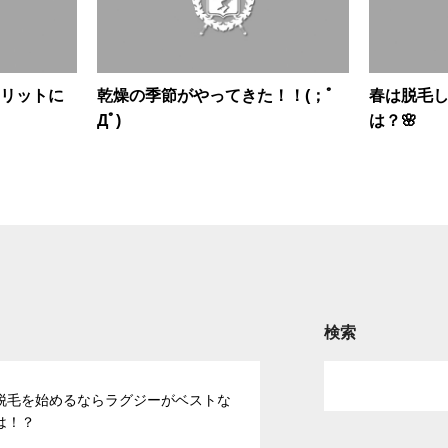
リットに
乾燥の季節がやってきた！！(；ﾟ
春は脱毛
Дﾟ)
は？🌸
検索
脱毛を始めるならラグジーがベストな
は！？