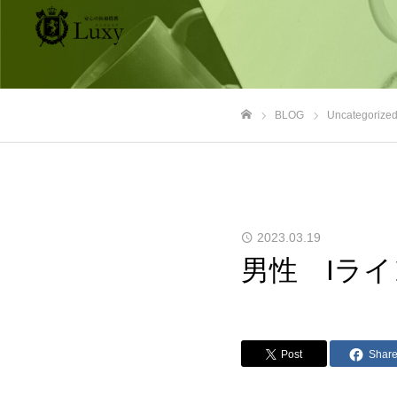
BLOG
Uncategorize
ホーム
2023.03.19
男性 Iラ
Post
Shar