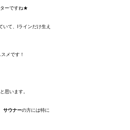
ベターですね★
ていて、Iラインだけ生え
ススメです！
と思います。
、
サウナー
の方には特に