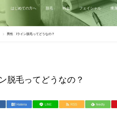
はじめての方へ
脱毛
料金
フェイシャル
痩
d
男性 Iライン脱毛ってどうなの？
イン脱毛ってどうなの？
e
Hatena
LINE
RSS
feedly