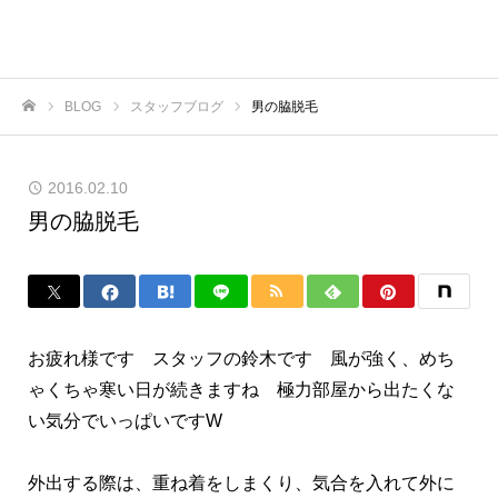
BLOG
スタッフブログ
男の脇脱毛
ホーム
2016.02.10
男の脇脱毛
お疲れ様です スタッフの鈴木です 風が強く、めち
ゃくちゃ寒い日が続きますね 極力部屋から出たくな
い気分でいっぱいですW
外出する際は、重ね着をしまくり、気合を入れて外に