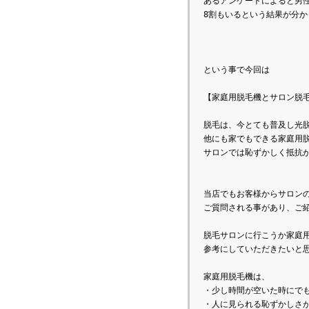
あるアンケートによると男
8割もいるという結果が分か
という事で今回は

【家庭用脱毛機とサロン脱毛
脱毛は、今とても普及し光
他にも家でもできる家庭用
サロンでは恥ずかしく抵抗が
当店でもお客様からサロン
ご質問される事があり、ご
脱毛サロンに行こうか家庭
参考にしていただきたいと
家庭用脱毛機は、

・少し時間が空いた時にでも
・人に見られる恥ずかしさが