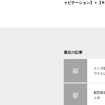
ャビテーション】＋【Ｒ
オ波）】
最近の記事
メンズ
ワケと
都営新
☆彡