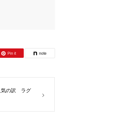
Pin it
note
人気の訳 ラグ