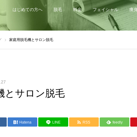
はじめての方へ
脱毛
料金
フェイシャル
痩
グ
家庭用脱毛機とサロン脱毛
.27
機とサロン脱毛
e
Hatena
LINE
RSS
feedly