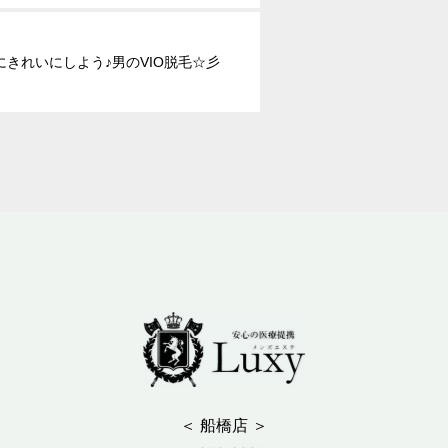
にきれいにしよう♪男のVIO脱毛☆彡
＜ 船橋店 ＞