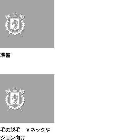
下準備
胸毛の脱毛 Ｖネックや
ッション向け