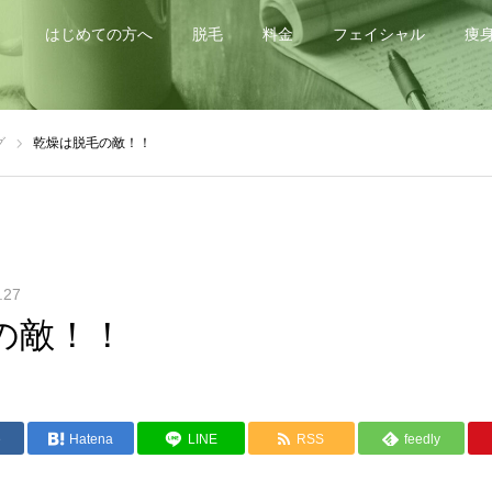
はじめての方へ
脱毛
料金
フェイシャル
痩
グ
乾燥は脱毛の敵！！
.27
の敵！！
e
Hatena
LINE
RSS
feedly