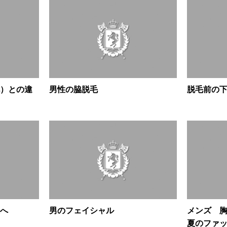
）との違
男性の脇脱毛
脱毛前の
へ
男のフェイシャル
メンズ 
夏のファ