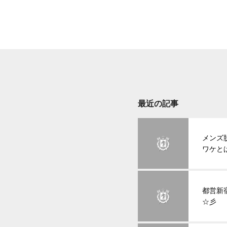
最近の記事
メンズ
ワケと
都営新
☆彡