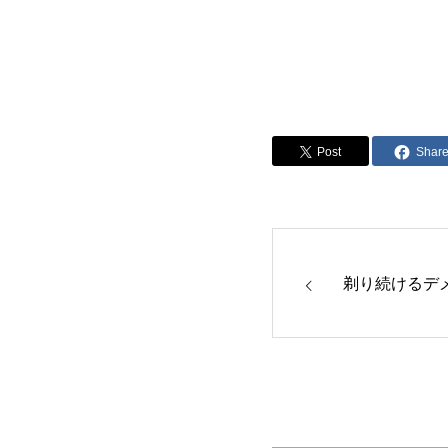
Post
Shar
剃り続けるデ