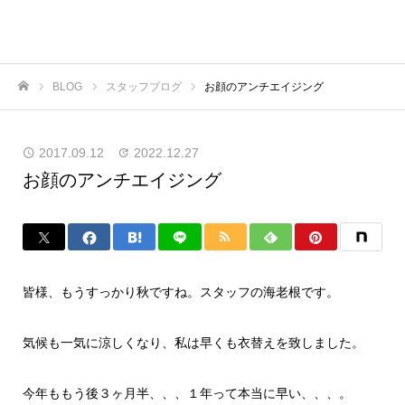
BLOG
スタッフブログ
お顔のアンチエイジング
ホーム
2017.09.12
2022.12.27
お顔のアンチエイジング
皆様、もうすっかり秋ですね。スタッフの海老根です。
気候も一気に涼しくなり、私は早くも衣替えを致しました。
今年ももう後３ヶ月半、、、１年って本当に早い、、、。