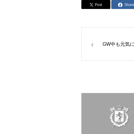
Post
Shar
GW中も元気