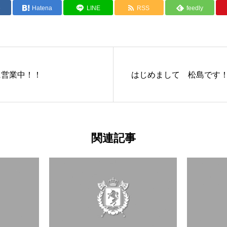
e
Hatena
LINE
RSS
feedly
に営業中！！
はじめまして 松島です
関連記事