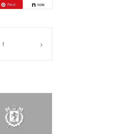
Pin it
note
！！