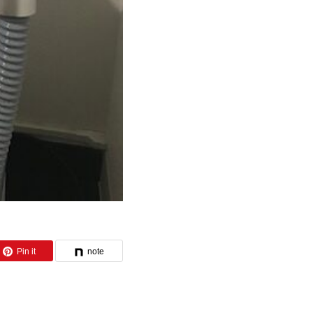
Pin it
note