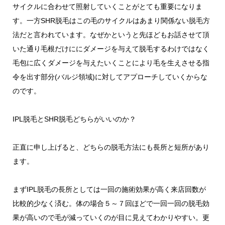
サイクルに合わせて照射していくことがとても重要になりま
す。一方SHR脱毛はこの毛のサイクルはあまり関係ない脱毛方
法だと言われています。なぜかというと先ほどもお話させて頂
いた通り毛根だけににダメージを与えて脱毛するわけではなく
毛包に広くダメージを与えたいくことにより毛を生えさせる指
令を出す部分(バルジ領域)に対してアプローチしていくからな
のです。
IPL脱毛とSHR脱毛どちらがいいのか？
正直に申し上げると、どちらの脱毛方法にも長所と短所があり
ます。
まずIPL脱毛の長所としては一回の施術効果が高く来店回数が
比較的少なく済む。体の場合５～７回ほどで一回一回の脱毛効
果が高いので毛が減っていくのが目に見えてわかりやすい。更