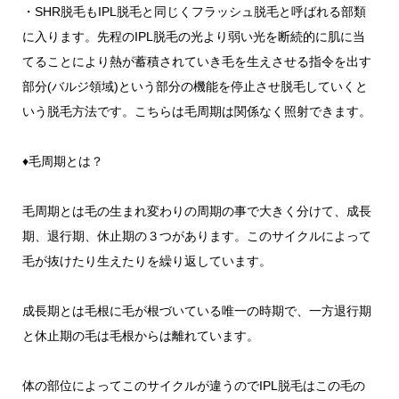
・SHR脱毛もIPL脱毛と同じくフラッシュ脱毛と呼ばれる部類
に入ります。先程のIPL脱毛の光より弱い光を断続的に肌に当
てることにより熱が蓄積されていき毛を生えさせる指令を出す
部分(バルジ領域)という部分の機能を停止させ脱毛していくと
いう脱毛方法です。こちらは毛周期は関係なく照射できます。
♦毛周期とは？
毛周期とは毛の生まれ変わりの周期の事で大きく分けて、成長
期、退行期、休止期の３つがあります。このサイクルによって
毛が抜けたり生えたりを繰り返しています。
成長期とは毛根に毛が根づいている唯一の時期で、一方退行期
と休止期の毛は毛根からは離れています。
体の部位によってこのサイクルが違うのでIPL脱毛はこの毛の