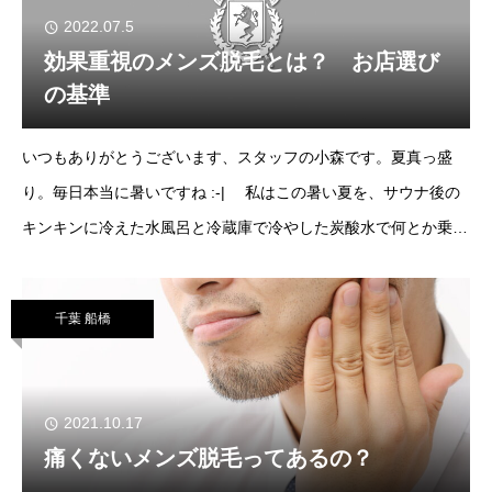
2022.07.5
効果重視のメンズ脱毛とは？ お店選び
の基準
いつもありがとうございます、スタッフの小森です。夏真っ盛
り。毎日本当に暑いですね :-| 私はこの暑い夏を、サウナ後の
キンキンに冷えた水風呂と冷蔵庫で冷やした炭酸水で何とか乗り
切っていこうと思います :-D 皆様も体調にはくれぐれも気を付け
て頂ければと思います。&nbsp
千葉 船橋
2021.10.17
痛くないメンズ脱毛ってあるの？