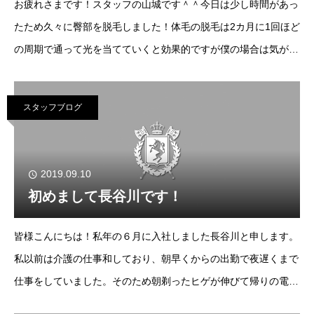
お疲れさまです！スタッフの山城です＾＾今日は少し時間があっ
たため久々に臀部を脱毛しました！体毛の脱毛は2カ月に1回ほど
の周期で通って光を当てていくと効果的ですが僕の場合は気が向
いた時にやってるため、まだ少し生えてる状態です＾＾；2カ月
に1回やらないとなかなか減らないもの
スタッフブログ
2019.09.10
初めまして長谷川です！
皆様こんにちは！私年の６月に入社しました長谷川と申します。
私以前は介護の仕事和しており、朝早くからの出勤で夜遅くまで
仕事をしていました。そのため朝剃ったヒゲが伸びて帰りの電車
に乗るのが恥かしかったのです。ですが脱毛に出会い毎日の髭剃