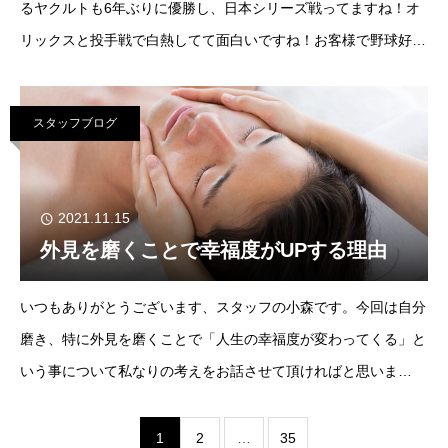
るヤクルトも6年ぶりに優勝し、日本シリーズ戦ってますね！オ
リックスと投手戦で白熱してて面白いですね！お客様で野球好き
な方は語り合いましょう！ それはさておき本日のブログです
が、、、最近お客様で
スタッフブログ
2021.11.15
外見を磨くことで幸福度がUPする理由
いつもありがとうございます、スタッフの小森です。今回は自分
磨き、特に外見を磨くことで「人生の幸福度が変わってくる」と
いう事について私なりの考えをお話させて頂ければと思いま
す。 某アンケートによると見た目を「気にしている人」の方が
「気にしてない人」に比べ幸せを感じやすい
1
2
…
35