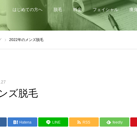
はじめての方へ
脱毛
料金
フェイシャル
痩
グ
2022年のメンズ脱毛
.27
メンズ脱毛
e
Hatena
LINE
RSS
feedly