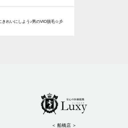
にきれいにしよう♪男のVIO脱毛☆彡
＜ 船橋店 ＞