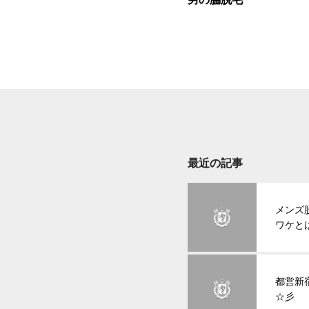
最近の記事
メンズ
ワケと
都営新
☆彡