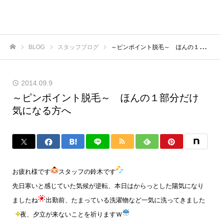
BLOG
スタッフブログ
～ピンポイント脱毛～ ほんの１部分だけ気になる方へ
ホーム
2014.09.9
～ピンポイント脱毛～ ほんの１部分だけ
気になる方へ
お疲れ様です
スタッフの鈴木です
先日寒いと感じていた気候が逆転、本日はからっとした陽気になり
ましたね
出勤前、たまっている洗濯物など一気に洗ってきました
夜、夕立が来ないことを祈りますＷ