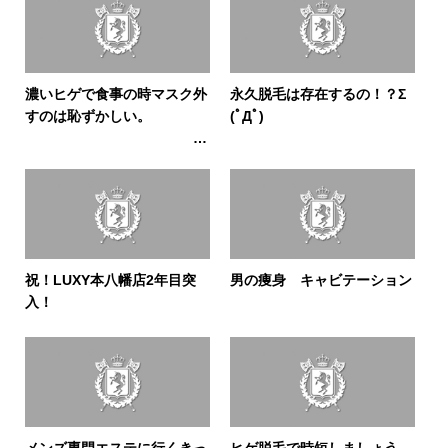
濃いヒゲで食事の時マスク外
永久脱毛は存在するの！？Σ
すのは恥ずかしい。
(ﾟДﾟ)
ならヒゲ脱毛しよう♪(⌒
∇⌒)
祝！LUXY本八幡店2年目突
男の痩身 キャビテーション
入！