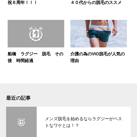
祝６周年！！！
４０代からの脱毛のススメ
船橋 ラグジー 脱毛 その
介護の為のVIO脱毛が人気の
後 時間経過
理由
最近の記事
メンズ脱毛を始めるならラグジーがベス
トなワケとは！？