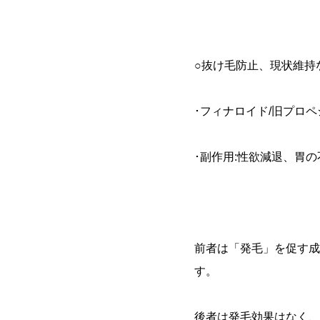
○抜け毛防止、現状維持
･フィナロイド/旧プロ
･副作用:性欲減退、胃
前者は「発毛」を促す成
す。
後者は発毛効果はなく、