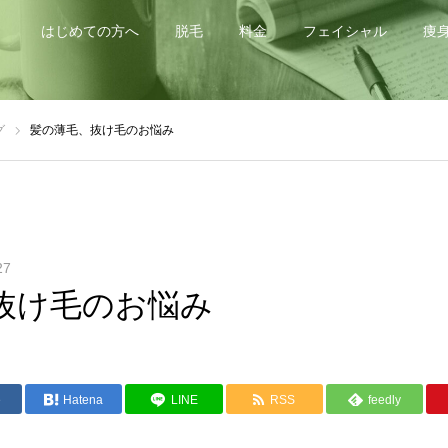
はじめての方へ
脱毛
料金
フェイシャル
痩
グ
髪の薄毛、抜け毛のお悩み
27
抜け毛のお悩み
e
Hatena
LINE
RSS
feedly