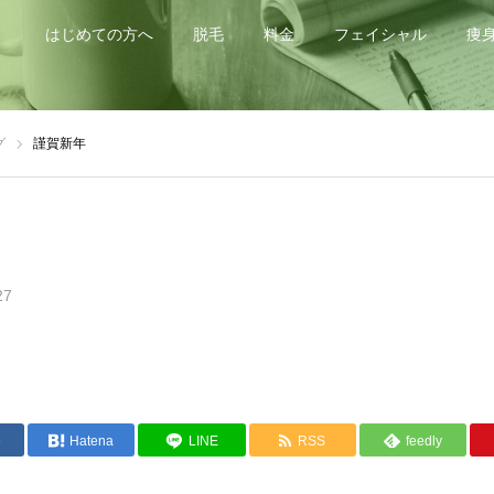
はじめての方へ
脱毛
料金
フェイシャル
痩
グ
謹賀新年
27
e
Hatena
LINE
RSS
feedly