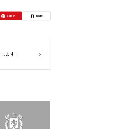
Pin it
note
たします！