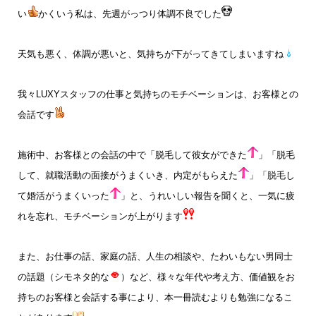
い
かくいう私は、先週がっつり体調不良でした
天気も悪く、体調が悪いと、気持ちが下がってきてしまいますね
我々LUXYスタッフの仕事と気持ちのモチベーションは、お客様との
会話です
施術中、お客様との会話の中で「脱毛して彼女ができた
」「脱毛
して、就職活動の面接がうまくいき、内定がもらえた
」「脱毛し
て婚活がうまくいった
」と、うれいしい報告を聞くと、一気に疲
れを忘れ、モチベーションが上がります
また、お仕事の話、家庭の話、人生の相談や、たわいもない男同士
の話題（シモネタ的な
）など、様々な年代や考え方、価値観をお
持ちのお客様と会話する事により、本一冊読むよりも勉強になるこ