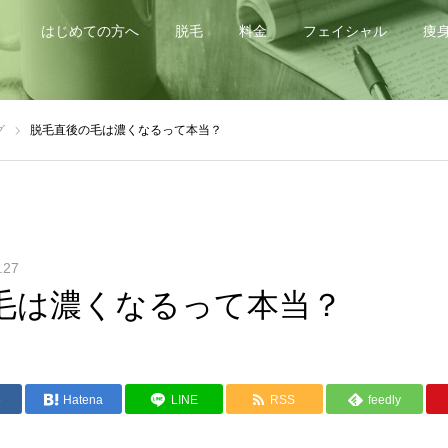
はじめての方へ
脱毛
料金
フェイシャル
痩
グ
脱毛直後の毛は濃くなるって本当？
.27
毛は濃くなるって本当？
e
Hatena
LINE
RSS
feedly