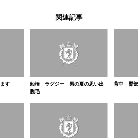
関連記事
ます
船橋 ラグジー 男の夏の思い出
背中 臀
脱毛