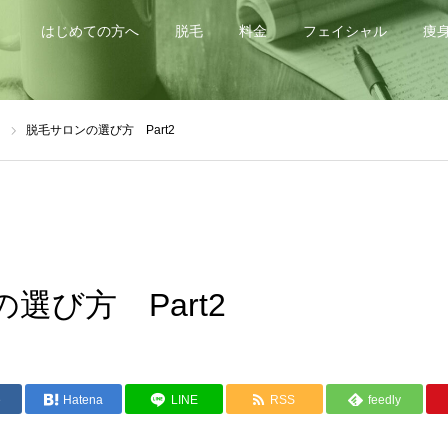
はじめての方へ
脱毛
料金
フェイシャル
痩
d
脱毛サロンの選び方 Part2
選び方 Part2
e
Hatena
LINE
RSS
feedly