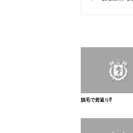
脱毛で若返り⁉