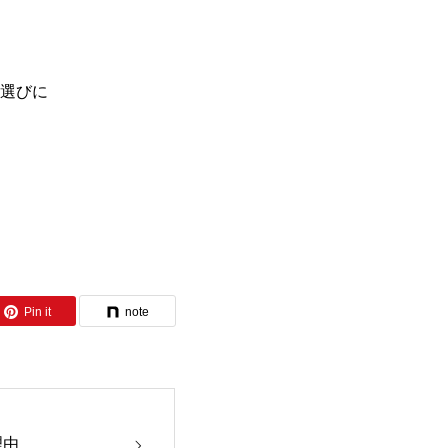
選びに
Pin it
note
理由