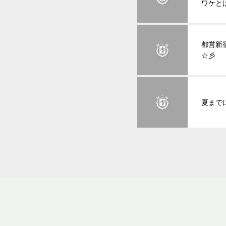
ワケと
都営新
☆彡
夏まで