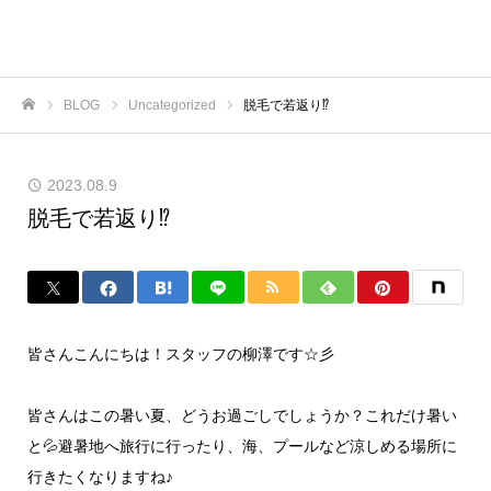
BLOG
Uncategorized
脱毛で若返り⁉
ホーム
2023.08.9
脱毛で若返り⁉
皆さんこんにちは！スタッフの柳澤です☆彡
皆さんはこの暑い夏、どうお過ごしでしょうか？これだけ暑い
と💦避暑地へ旅行に行ったり、海、プールなど涼しめる場所に
行きたくなりますね♪