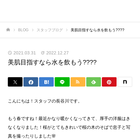
BLOG
スタッフブログ
美肌目指すなら水を飲もう????
ホーム
2021.03.31
2022.12.27
美肌目指すなら水を飲もう????
こんにちは！スタッフの長谷川です。
もう春ですね！最近かなり暖かくなってきて、厚手の洋服はき
なくなりました！桜がとてもきれいで桜の木のそばで息子と写
真を撮ったりしました🌸