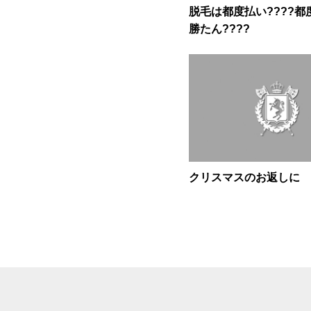
脱毛は都度払い????都
勝たん????
クリスマスのお返しに