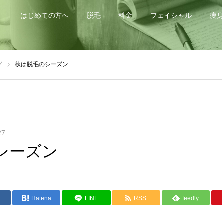
はじめての方へ
脱毛
料金
フェイシャル
痩
グ
秋は脱毛のシーズン
27
シーズン
e
Hatena
LINE
RSS
feedly