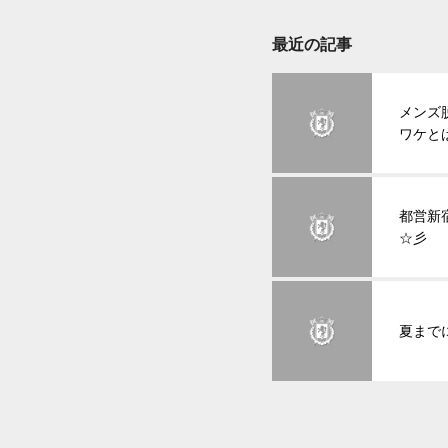
最近の記事
メンズ
ワケと
都営新
☆彡
夏まで