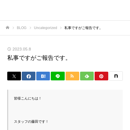
BLOG
Uncategorized
私事ですがご報告です。
ホーム
2023.05.8
私事ですがご報告です。
皆様こんにちは！

スタッフの藤田です！
