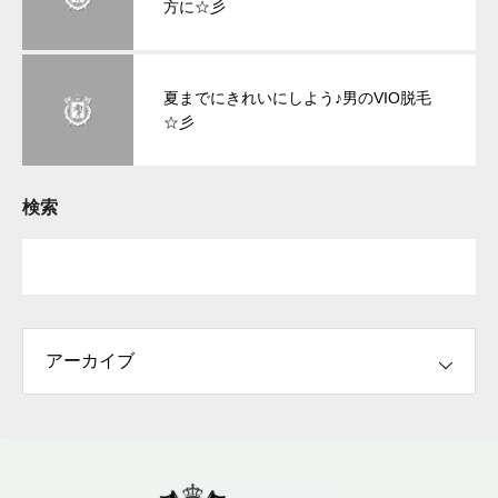
方に☆彡
夏までにきれいにしよう♪男のVIO脱毛
☆彡
検索