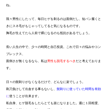
ね。
我々男性にしたって、毎日ヒゲを剃るのは面倒だし、短パン履くと
きにスネ毛がもじゃってしてると気になるものです。
胸毛が生えてたら人前で裸になるのも抵抗があるでしょう。
長い人生の中で、少々の時間と自己投資。これで日々の悩みやコン
プレックス、
面倒さが無くなるなら、私は
男性も脱毛するべき
だと
考えておりま
す。
日々の髭剃りがなくなるだけで、どんなに楽でしょう。
剃刀負けして出血する事もないし、
髭剃りに使っていた時間を有効
に
使うことが出来ます。
私自身、ヒゲ脱毛をしたらとても楽になりました。週に１回程度、