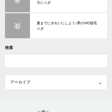
方に☆彡
夏までにきれいにしよう♪男のVIO脱毛
☆彡
検索