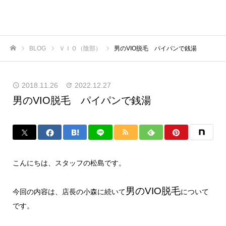
BLOG
ＶＩＯ（陰部）
男のVIO脱毛 パイパンで銭湯
ホーム
2018.11.26
2022.12.27
男のVIO脱毛 パイパンで銭湯
こんにちは、スタッフの松島です。
男のVIO脱毛
今回の内容は、店長の小森に続いて
について
です。