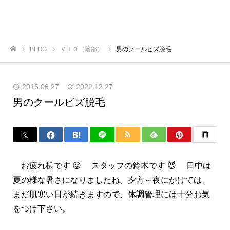
BLOG
ＶＩＯ（陰部）
男のクールビズ脱毛
ホーム
2016.06.27
2022.12.27
男のクールビズ脱毛
お疲れ様です 😛 スタッフの鈴木です 😈 日中は
夏の様な暑さになりましたね。夕方～夜にかけては、
まだ肌寒い日が続きますので、体調管理には十分お気
をつけ下さい。