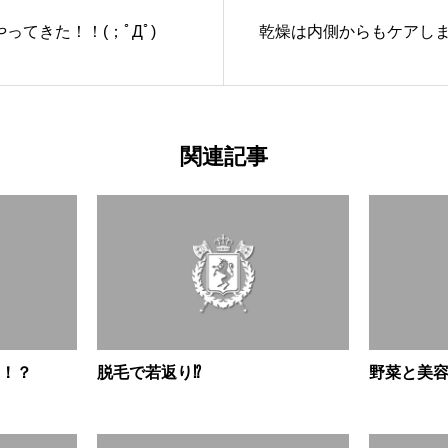
ってきた！！(；ﾟДﾟ)
乾燥は内側からもケアしま
関連記事
！？
脱毛で若返り⁉
野菜と美