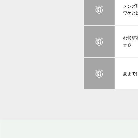
メンズ
ワケと
都営新
☆彡
夏まで