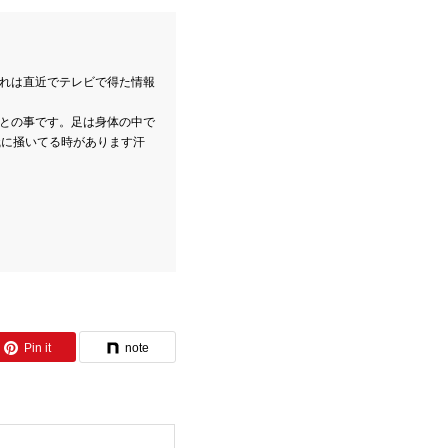
れは直近でテレビで得た情報
との事です。足は身体の中で
識に掻いてる時があります汗
Pin it
note