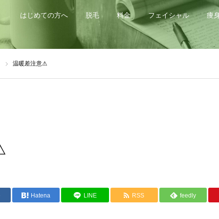
はじめての方へ
脱毛
料金
フェイシャル
痩
d
温暖差注意⚠
⚠
e
Hatena
LINE
RSS
feedly