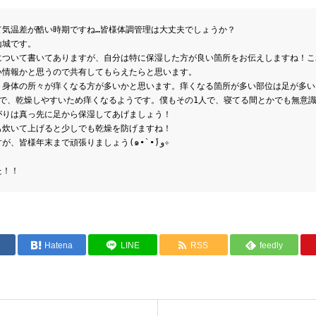
て気温差が酷い時期ですね…皆様体調管理は大丈夫でしょうか？
山城です。
について書いてありますが、自分は特に保湿した方が良い箇所をお伝えしますね！こ
い情報かと思うので共有してもらえたらと思います。
、身体の所々が痒くなる方が多いかと思います。痒くなる箇所が多い部位は足が多い
とで、乾燥しやすいため痒くなるようです。僕もその1人で、寝てる間とかでも無意
がりは真っ先に足から保湿してあげましょう！
も炊いて上げると少しでも乾燥を防げますね！
今年ももう少しで終わりですが、皆様年末まで頑張りましょう(๑•̀ •́)و✧
た！！
e
Hatena
LINE
RSS
feedly