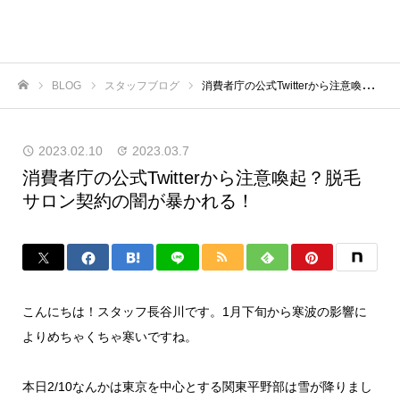
BLOG
スタッフブログ
消費者庁の公式Twitterから注意喚起？脱毛サロン契約の闇が暴かれる！
ホーム
2023.02.10
2023.03.7
消費者庁の公式Twitterから注意喚起？脱毛
サロン契約の闇が暴かれる！
こんにちは！スタッフ長谷川です。1月下旬から寒波の影響に
よりめちゃくちゃ寒いですね。
本日2/10なんかは東京を中心とする関東平野部は雪が降りまし