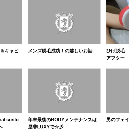
＆キャビ
メンズ脱毛成功！の嬉しいお話
ひげ脱毛
アフター
nal custo
年末最後のBODYメンテナンスは
男のフェ
へ
是非LUXYで☆彡