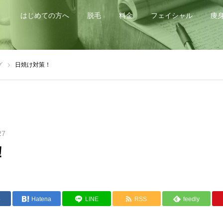
はじめての方へ
脱毛
料金
フェイシャル
痩
グ
日焼け対策！
27
！
e
Hatena
LINE
RSS
feedly