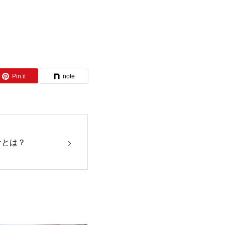
Pin it
note
ケとは？