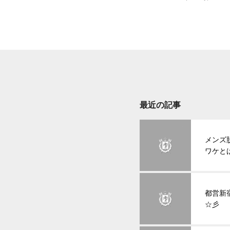
最近の記事
メンズ
ワケと
都営新
☆彡