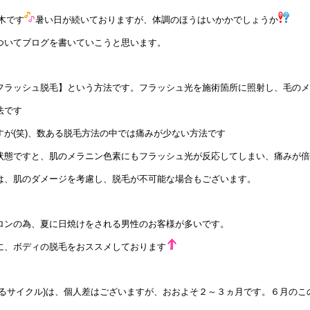
木です
暑い日が続いておりますが、体調のほうはいかかでしょうか
ついてブログを書いていこうと思います。
フラッシュ脱毛】という方法です。フラッシュ光を施術箇所に照射し、毛のメ
法です
が(笑)、数ある脱毛方法の中では痛みが少ない方法です
状態ですと、肌のメラニン色素にもフラッシュ光が反応してしまい、痛みが倍
は、肌のダメージを考慮し、脱毛が不可能な場合もございます。
ロンの為、夏に日焼けをされる男性のお客様が多いです。
に、ボディの脱毛をおススメしております
わるサイクル)は、個人差はございますが、おおよそ２～３ヵ月です。６月のこ