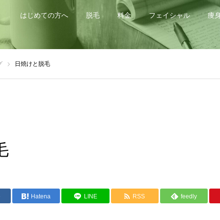
はじめての方へ
脱毛
料金
フェイシャル
痩
グ
日焼けと脱毛
毛
e
Hatena
LINE
RSS
feedly