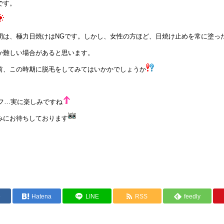
です。
間は、極力日焼けはNGです。しかし、女性の方ほど、日焼け止めを常に塗っ
か難しい場合があると思います。
前、この時期に脱毛をしてみてはいかかでしょうか
フ…実に楽しみですね
みにお待ちしております
e
Hatena
LINE
RSS
feedly