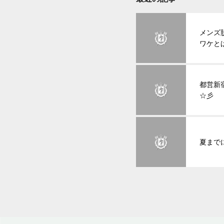
メンズ
ワケと
都営新
☆彡
夏まで