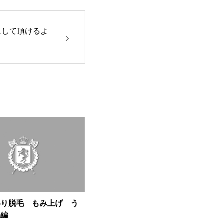
スして頂けるよ
わり脱毛 もみ上げ う
毛編