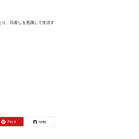
たり、日差しを意識して生活す
Pin it
note