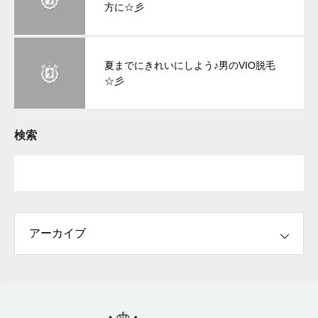
方に☆彡
夏までにきれいにしよう♪男のVIO脱毛
☆彡
検索