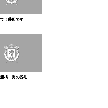
して！藤田です
 船橋 男の脱毛