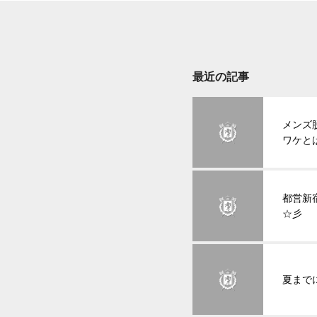
最近の記事
メンズ
ワケと
都営新
☆彡
夏まで