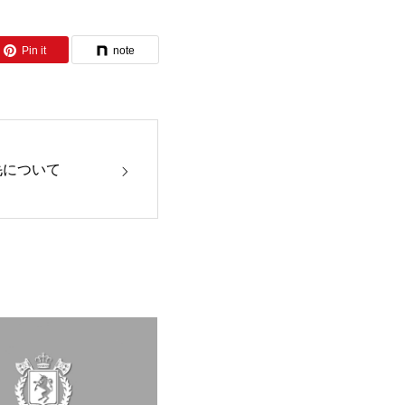
Pin it
note
毛について