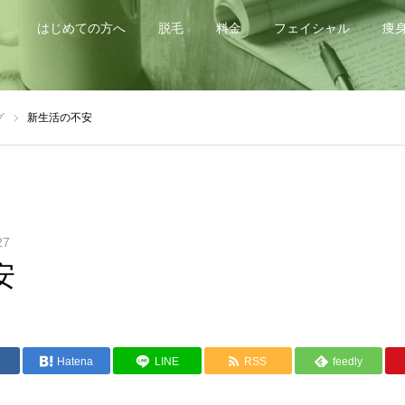
はじめての方へ
脱毛
料金
フェイシャル
痩
グ
新生活の不安
27
安
e
Hatena
LINE
RSS
feedly