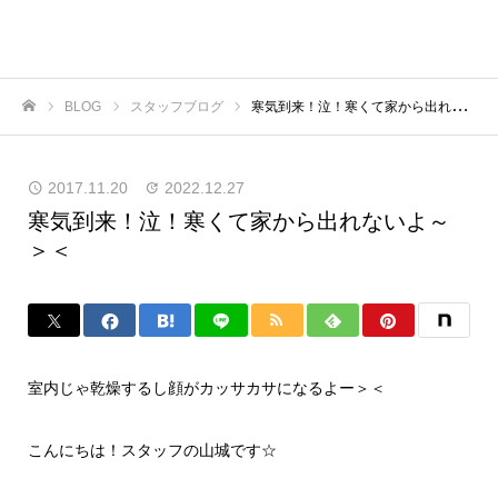
BLOG
スタッフブログ
寒気到来！泣！寒くて家から出れないよ～＞＜
ホーム
2017.11.20
2022.12.27
寒気到来！泣！寒くて家から出れないよ～
＞＜
室内じゃ乾燥するし顔がカッサカサになるよー＞＜
こんにちは！スタッフの山城です☆