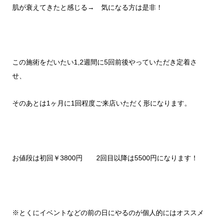
肌が衰えてきたと感じる→
気になる方は是非！
この施術をだいたい
1,2
週間に
5
回前後やっていただき定
着さ
せ、
そのあとは
1
ヶ月に
1
回程度ご来店いただく形になります。
お値段は初回￥3800円 2回目以降は5500円になります！
※とくにイベントなどの前の日にやるのが個人的にはオススメ