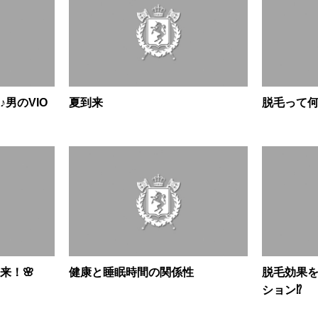
男のVIO
夏到来
脱毛って
来！🌸
健康と睡眠時間の関係性
脱毛効果
ション⁉