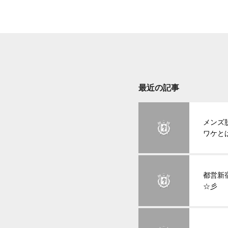
最近の記事
メンズ
ワケと
都営新
☆彡