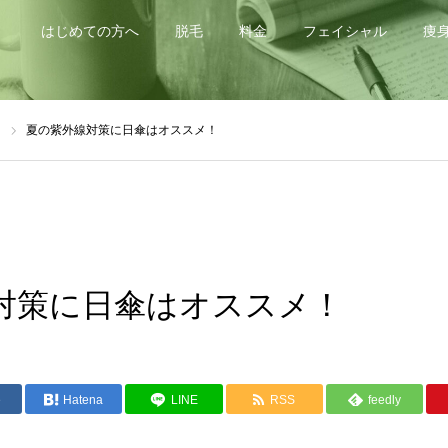
はじめての方へ
脱毛
料金
フェイシャル
痩
d
夏の紫外線対策に日傘はオススメ！
対策に日傘はオススメ！
e
Hatena
LINE
RSS
feedly