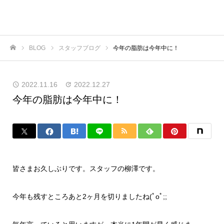
BLOG
スタッフブログ
今年の脂肪は今年中に！
ホーム
2022.11.16
2022.12.27
今年の脂肪は今年中に！
皆さまお久しぶりです。スタッフの柳澤です。
今年も残すところあと
2
ヶ月を切りましたね(ﾟoﾟ
;;