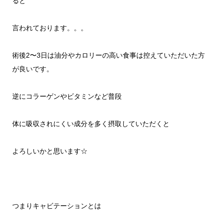
ると
言われております。。。
術後
2
〜
3
日は油分やカロリーの高い食事は控えていただいた方
が良いです。
逆にコラーゲンやビタミンなど普段
体に吸収されにくい成分を
多く摂取していただくと
よろしいかと思います
☆
つまりキャビテーションとは