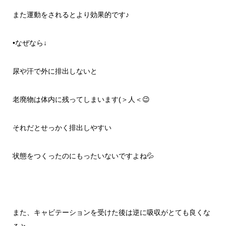
また運動をされるとより効果的です♪
•
なぜなら
↓
尿や汗で外に排出しないと
老廃物は体内に残ってしまいます
(
＞人＜
😉
それだとせっかく排出しやすい
状態をつくったのに
もったいないですよね
💦
また、キャビテーションを受けた後は
逆に吸収がとても良くな