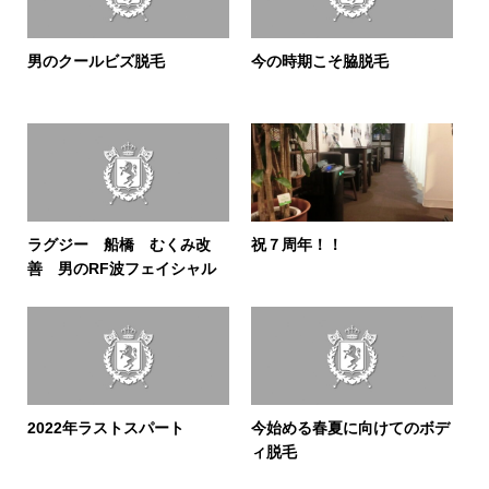
男のクールビズ脱毛
今の時期こそ脇脱毛
ラグジー 船橋 むくみ改
祝７周年！！
善 男のRF波フェイシャル
2022年ラストスパート
今始める春夏に向けてのボデ
ィ脱毛