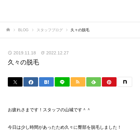
BLOG
スタッフブログ
久々の脱毛
ホーム
2019.11.18
2022.12.27
久々の脱毛
お疲れさまです！スタッフの山城です＾＾
今日は少し時間があったため久々に臀部を脱毛しました！