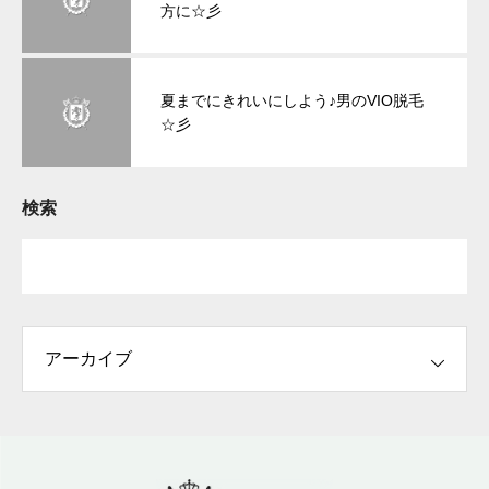
方に☆彡
夏までにきれいにしよう♪男のVIO脱毛
☆彡
検索