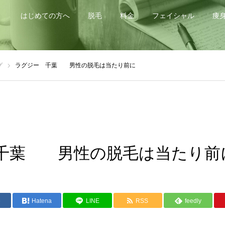
はじめての方へ
脱毛
料金
フェイシャル
痩
グ
ラグジー 千葉 男性の脱毛は当たり前に
 千葉 男性の脱毛は当たり
e
Hatena
LINE
RSS
feedly