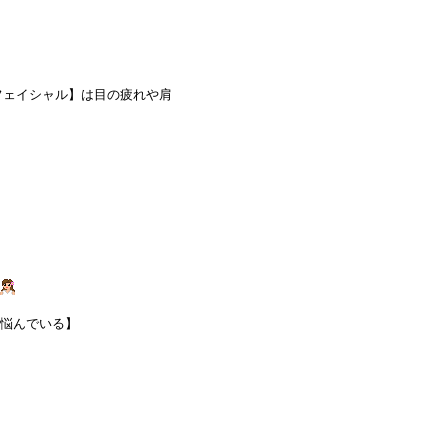
フェイシャル】は目の疲れや肩
。
悩んでいる】