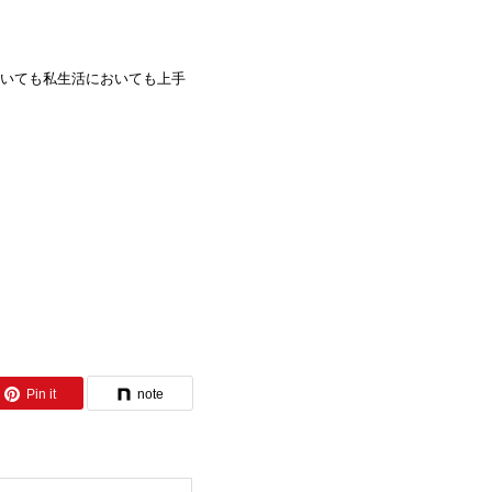
いても私生活においても上手
Pin it
note