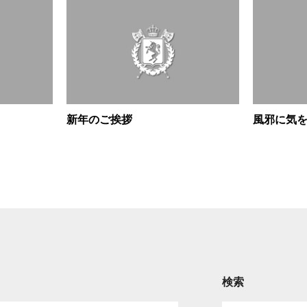
新年のご挨拶
風邪に気
検索