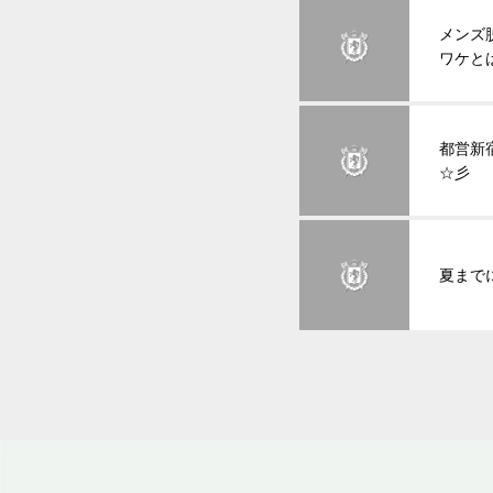
メンズ
ワケと
都営新
☆彡
夏まで