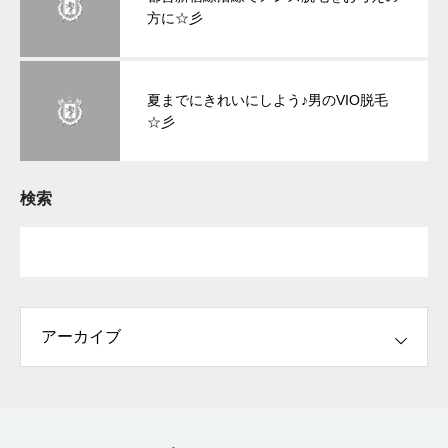
方に☆彡
夏までにきれいにしよう♪男のVIO脱毛
☆彡
検索