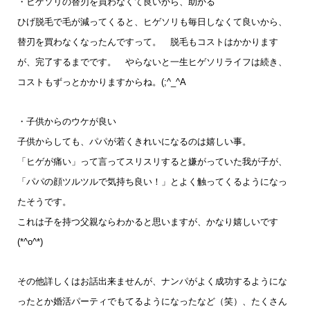
・ヒゲソリの替刃を買わなくて良いから、助かる
ひげ脱毛で毛が減ってくると、ヒゲソリも毎日しなくて良いから、
替刃を買わなくなったんですって。 脱毛もコストはかかります
が、完了するまでです。 やらないと一生ヒゲソリライフは続き、
コストもずっとかかりますからね。(;^_^A
・子供からのウケが良い
子供からしても、パパが若くきれいになるのは嬉しい事。
「ヒゲが痛い」って言ってスリスリすると嫌がっていた我が子が、
「パパの顔ツルツルで気持ち良い！」
とよく触ってくるようになっ
たそうです。
これは子を持つ父親ならわかると思いますが、かなり嬉しいです
(*^o^*)
その他詳しくはお話出来ませんが、ナンパがよく成功するようにな
ったとか婚活パーティでもてるようになったなど（笑）、たくさん