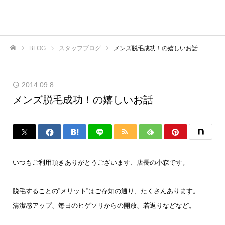
BLOG
スタッフブログ
メンズ脱毛成功！の嬉しいお話
ホーム
2014.09.8
メンズ脱毛成功！の嬉しいお話
いつもご利用頂きありがとうございます、店長の小森です。
脱毛することの”メリット”はご存知の通り、たくさんあります。
清潔感アップ、毎日のヒゲソリからの開放、若返りなどなど。