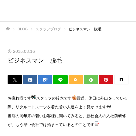
BLOG
スタッフブログ
ビジネスマン 脱毛
ホーム
2015.03.16
ビジネスマン 脱毛
お疲れ様です
スタッフの鈴木です
最近、休日に外出をしている
際、リクルートスーツを着た若い人達をよく見かけます
当店の同年来の若いお客様に聞いてみると、新社会人の入社前研修
が、もう早い会社では始まっているとのことです