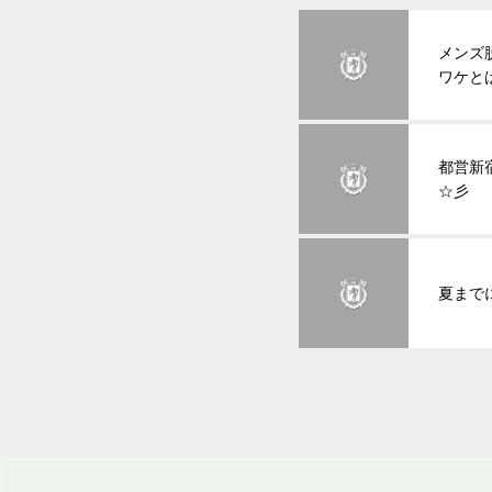
メンズ
ワケと
都営新
☆彡
夏まで