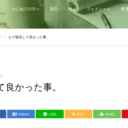
はじめての方へ
脱毛
料金
フェイシャル
痩
グ
ヒゲ脱毛して良かった事。
27
て良かった事。
e
Hatena
LINE
RSS
feedly