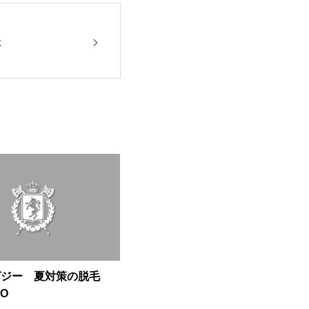
た
グジー 夏対策の脱毛
O