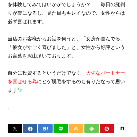
を体験してみてはいかがでしょうか？ 毎日の髭剃
りが楽になるし、見た目もキレイなので、女性からは
必ず喜ばれます。
当店のお客様からお話を伺うと、「女房が喜んでる」
「彼女がすごく喜びました」と、女性から好評という
お言葉を沢山頂いております。
自分に投資するというだけでなく、
大切なパートナー
を喜ばせる為
にヒゲ脱毛をするのも有りだなって思い
ます
.