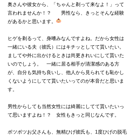
奥さんや彼女から、「ちゃんと剃って来なよ！」って
言われませんか！？ 男性なら、きっとそんな経験
があるかと思います。
ヒゲを剃るって、身嗜みなんですよね。だから女性は
一緒にいる夫（彼氏）にはキチッとしてて貰いたい。
ましてや外に出かけるときは尚更きれいにして貰いた
いのでしょう。 一緒に居る相手が清潔感のある方
が、自分も気持ち良いし、他人から見られても恥かし
くないようにしてて貰いたいってのが本音だと思いま
す。
男性からしても当然女性には綺麗にしてて貰いたいっ
て思いますよね！？ 女性もきっと同じなんです。
ボツボツお父さんも、無精ひげ彼氏も、1度ひげの脱毛