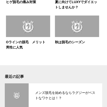
ヒゲ脱毛の痛み対策
夏に向けてLUXYでダイエッ
トしませんか？
Oラインの脱毛 メリット
秋は脱毛のシーズン
男性に人気
最近の記事
メンズ脱毛を始めるならラグジーがベス
トなワケとは！？